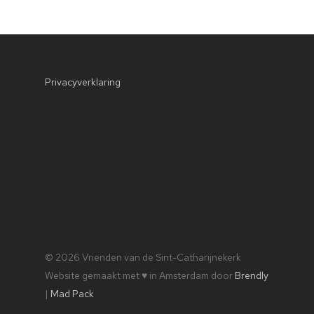
Privacyverklaring
© 2026 Vrienden van de Sint-Catharijnekerk
Website gemaakt met ♥ in Amsterdam door
Brendly
|
Mad Pack