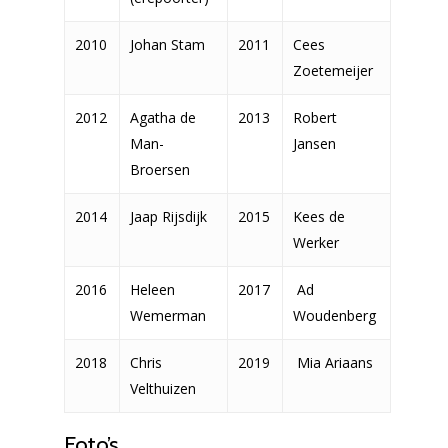
2010
Johan Stam
2011
Cees
Zoetemeijer
2012
Agatha de
2013
Robert
Man-
Jansen
Broersen
2014
Jaap Rijsdijk
2015
Kees de
Werker
2016
Heleen
2017
Ad
Home
Wemerman
Woudenberg
Vereniging
2018
Chris
2019
Mia Ariaans
Doel en bestedin
Vereniging
Velthuizen
Organisatie
Virtuele Tour
Doel en bestedingen
Foto’s