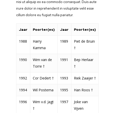
nisi ut aliquip ex ea commodo consequat. Duis aute
irure dolor in reprehenderit in voluptate velit esse
cillum dolore eu fugiat nulla pariatur.
Jaar
Poorter(es)
Jaar
Poorter(es)
1988
Harry
1989
Piet de Bruin
Kamma
†
1990
Wim van de
1991
Bep Herlaar
Torre †
†
1992
Cor Dedert †
1993
Riek Zaaijer †
1994
Wil Postema
1995
Han Roos †
1996
Wim v.d. Jagt
1997
Joke van
†
Vijven