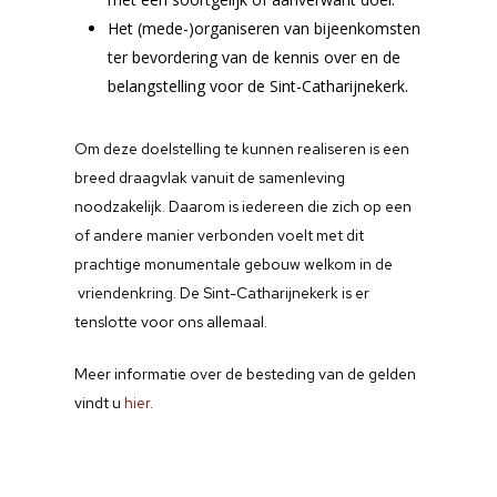
Oprichtingslied
Besteding
Het (mede-)organiseren van bijeenkomsten
Links
ter bevordering van de kennis over en de
Aanmelden
Nieuwe informatiez
Foto’s
Nieuws
belangstelling voor de Sint-Catharijnekerk.
Contact
Vervanging verlicht
Glazen toegangsde
Om deze doelstelling te kunnen realiseren is een
breed draagvlak vanuit de samenleving
Gordijnen
noodzakelijk. Daarom is iedereen die zich op een
Afzetkoord en -paal
of andere manier verbonden voelt met dit
prachtige monumentale gebouw welkom in de
Toiletgroep
vriendenkring. De Sint-Catharijnekerk is er
Meubilair
tenslotte voor ons allemaal.
Garderoberekken
Meer informatie over de besteding van de gelden
Buitenlantaarns
vindt u
hier
.
Kaarsenplateau
Buffettafels