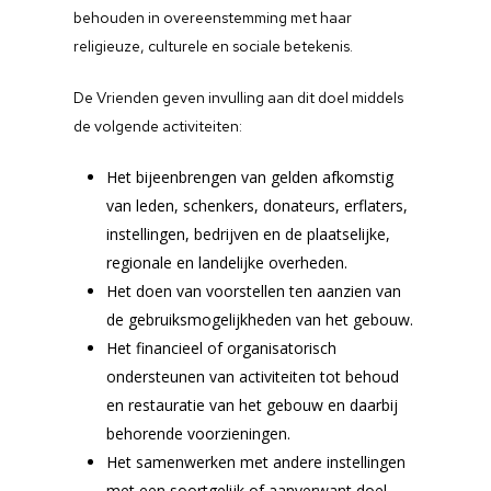
behouden in overeenstemming met haar
religieuze, culturele en sociale betekenis.
De Vrienden geven invulling aan dit doel middels
de volgende activiteiten:
Het bijeenbrengen van gelden afkomstig
van leden, schenkers, donateurs, erflaters,
instellingen, bedrijven en de plaatselijke,
regionale en landelijke overheden.
Het doen van voorstellen ten aanzien van
de gebruiksmogelijkheden van het gebouw.
Home
Het financieel of organisatorisch
ondersteunen van activiteiten tot behoud
Vereniging
en restauratie van het gebouw en daarbij
Doel en bestedin
Vereniging
behorende voorzieningen.
Het samenwerken met andere instellingen
Organisatie
Virtuele Tour
Doel en bestedingen
met een soortgelijk of aanverwant doel.