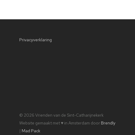
DVD
Kamorgel
Publicatiebord
Privacyverklaring
© 2026 Vrienden van de Sint-Catharijnekerk
Website gemaakt met ♥ in Amsterdam door
Brendly
|
Mad Pack