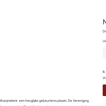
N
De
Uw
Ik
Vr
arijnekerk een heuglijke gebeurtenis plaats. De Vereniging