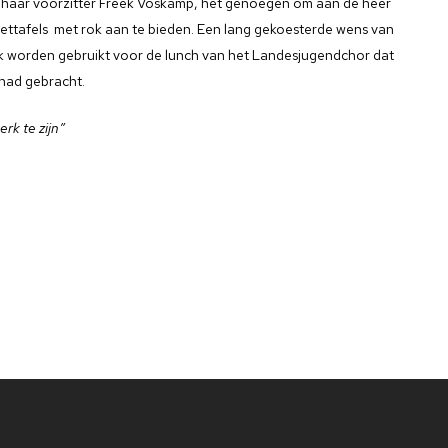
n haar voorzitter Freek Voskamp, het genoegen om aan de heer
fettafels met rok aan te bieden. Een lang gekoesterde wens van
lijk worden gebruikt voor de lunch van het Landesjugendchor dat
 had gebracht.
rk te zijn”