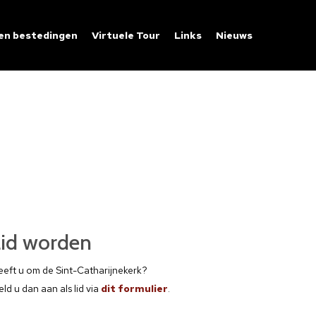
 en bestedingen
Virtuele Tour
Links
Nieuws
Lid worden
eft u om de Sint-Catharijnekerk?
ld u dan aan als lid via
dit formulier
.